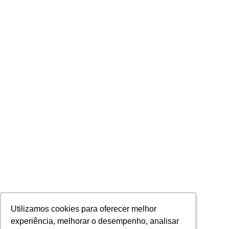
Utilizamos cookies para oferecer melhor
Utilizamos cookies para oferecer melhor
experiência, melhorar o desempenho, analisar
experiência, melhorar o desempenho, analisar