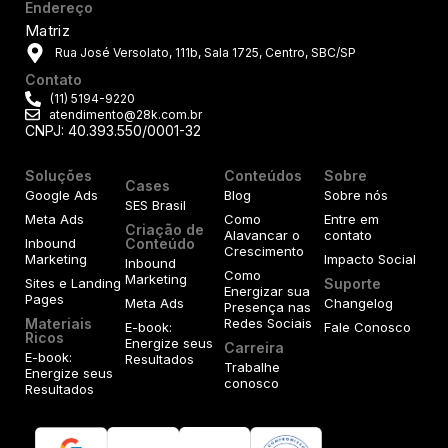
Endereço
Matriz
Rua José Versolato, 111b, Sala 1725, Centro, SBC/SP
Contato
(11) 5194-9220
atendimento@28k.com.br
CNPJ: 40.393.550/0001-32
Soluções
Conteúdos
Sobre
Cases
Google Ads
Blog
Sobre nós
SES Brasil
Meta Ads
Como
Entre em
Criação de
Alavancar o
contato
Inbound
Conteúdo
Crescimento
Marketing
Impacto Social
Inbound
Como
Marketing
Sites e Landing
Suporte
Energizar sua
Pages
Meta Ads
Changelog
Presença nas
Materiais
Redes Sociais
E-book:
Fale Conosco
Ricos
Energize seus
Carreira
E-book:
Resultados
Trabalhe
Energize seus
conosco
Resultados