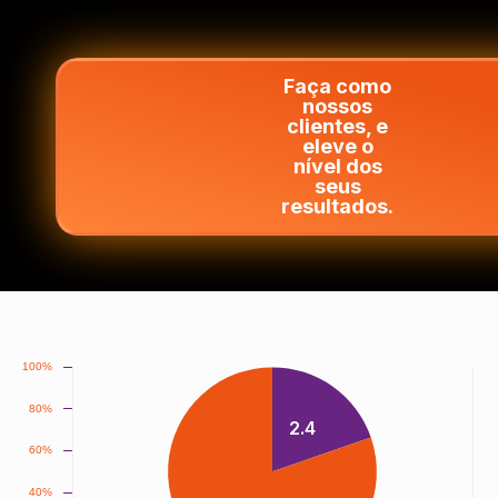
Faça como
nossos
clientes, e
eleve o
nível dos
seus
resultados.