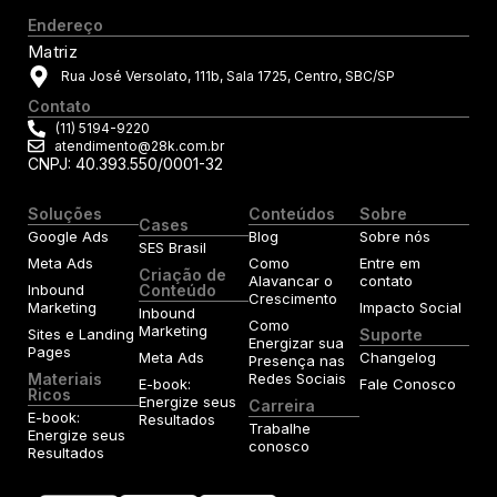
Endereço
Matriz
Rua José Versolato, 111b, Sala 1725, Centro, SBC/SP
Contato
(11) 5194-9220
atendimento@28k.com.br
CNPJ: 40.393.550/0001-32
Soluções
Conteúdos
Sobre
Cases
Google Ads
Blog
Sobre nós
SES Brasil
Meta Ads
Como
Entre em
Criação de
Alavancar o
contato
Inbound
Conteúdo
Crescimento
Marketing
Impacto Social
Inbound
Como
Marketing
Sites e Landing
Suporte
Energizar sua
Pages
Meta Ads
Changelog
Presença nas
Materiais
Redes Sociais
E-book:
Fale Conosco
Ricos
Energize seus
Carreira
E-book:
Resultados
Trabalhe
Energize seus
conosco
Resultados