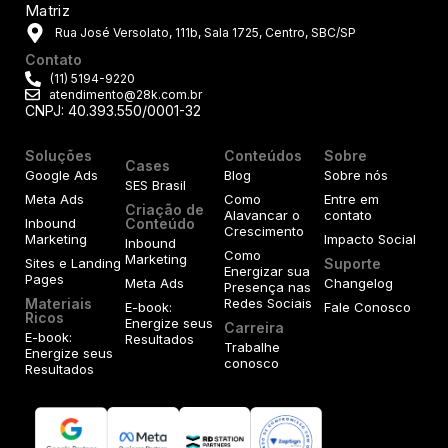
Matriz
Rua José Versolato, 111b, Sala 1725, Centro, SBC/SP
Contato
(11) 5194-9220
atendimento@28k.com.br
CNPJ: 40.393.550/0001-32
Soluções
Conteúdos
Sobre
Cases
Google Ads
Blog
Sobre nós
SES Brasil
Meta Ads
Como
Entre em
Criação de
Alavancar o
contato
Inbound
Conteúdo
Crescimento
Marketing
Impacto Social
Inbound
Como
Marketing
Sites e Landing
Suporte
Energizar sua
Pages
Meta Ads
Changelog
Presença nas
Materiais
Redes Sociais
E-book:
Fale Conosco
Ricos
Energize seus
Carreira
E-book:
Resultados
Trabalhe
Energize seus
conosco
Resultados