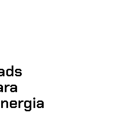
ads
ara
nergia