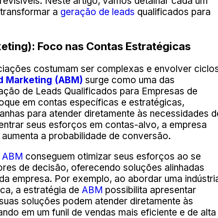
previsíveis. Neste artigo, vamos detalhar cada um
 transformar a
geração de leads
qualificados para
ting): Foco nas Contas Estratégicas
ociações costumam ser complexas e envolver ciclo
d Marketing (ABM)
surge como uma das
ração de Leads Qualificados para Empresas de
oque em contas específicas e estratégicas,
nhas para atender diretamente às necessidades d
centrar seus esforços em contas-alvo, a empresa
 aumenta a probabilidade de conversão.
o
ABM
conseguem otimizar seus esforços ao se
res de decisão, oferecendo soluções alinhadas
da empresa. Por exemplo, ao abordar uma indústri
ca, a estratégia de
ABM
possibilita apresentar
suas soluções podem atender diretamente às
do em um funil de vendas mais eficiente e de alta