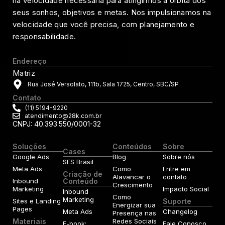
na velocidade necessária para atingirmos a órbita dos
seus sonhos, objetivos e metas. Nos impulsionamos na
velocidade que você precisa, com planejamento e
responsabilidade.
Endereço
Matriz
Rua José Versolato, 111b, Sala 1725, Centro, SBC/SP
Contato
(11) 5194-9220
atendimento@28k.com.br
CNPJ: 40.393.550/0001-32
Soluções
Conteúdos
Sobre
Cases
Google Ads
Blog
Sobre nós
SES Brasil
Meta Ads
Como
Entre em
Criação de
Alavancar o
contato
Inbound
Conteúdo
Crescimento
Marketing
Impacto Social
Inbound
Como
Marketing
Sites e Landing
Suporte
Energizar sua
Pages
Meta Ads
Changelog
Presença nas
Materiais
Redes Sociais
E-book:
Fale Conosco